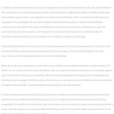
O museu contemporâneo tende para a convergência e interação das atividades culturais, potenciadoras
de conhecimento e interesse das populações, determinantes na ligação do museu à cidade. Desde que
essa relação seja pensada, com objetivos concretos e bem definidos, atrair a atenção dos visitantes que
“tropecem” em exposições de arte, sem qualquer conhecimento prévio ou ideias pré concebidas,
proporciona a convivência de várias sensibilidades culturais, promovendo a polinização cruzada de
conhecimento tão essencial para a formação de um público sintonizado com a complexidade do
fenómeno contemporâneo e a sua relação com a história, qualquer que ela seja.
A exposição Sweet Series vem ao encontro deste pressuposto e marca simultaneamente o início de uma
carreira artística, como primeira exposição do Rui Soares Costa, e o fim da Sala do Veado e da Sala
Sacarrão enquanto espaços dedicados à arte contemporânea.
Estes são os fins que interessam, os que têm continuidade, os que estão associados a novos começos. É o
fechar de um ciclo que abrirá novos caminhos. Esse é o mais interessante resultado a que se pode aspirar,
quer no trabalho artístico, quer científico. São as novas questões que convergem para a dissolução das
fronteiras, para o apagar de limites, para a inclusão, para a procura de outros médios, de outras relações
e reações sem se perder a individualidade criativa própria de cada domínio.
O ciclo de vida como conceito fulcral a qualquer Jardim Botânico é um elemento central da Sweet Series,
tendo em conta a efemeridade destas pinturas e a sua natureza evolutiva como processo contínuo e
inesgotável. O trabalho de Rui Soares Costa não se resume a uma ideia da criação, à concretização da obra
e à sua apresentação, vai muito para além disso. Porque não é só o suporte material que pode ser muito
diferente, é sobretudo a sua interpretação.