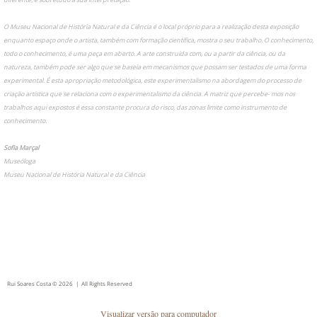
O Museu Nacional de História Natural e da Ciência é o local próprio para a realização desta exposição
enquanto espaço onde o artista, também com formação científica, mostra o seu trabalho. O conhecimento,
todo o conhecimento, é uma peça em aberto. A arte construída com, ou a partir da ciência, ou da
natureza, também pode ser algo que se baseia em mecanismos que possam ser testados de uma forma
experimental. É esta apropriação metodológica, este experimentalismo na abordagem do processo de
criação artística que se relaciona com o experimentalismo da ciência. A matriz que percebe- mos nos
trabalhos aqui expostos é essa constante procura do risco, das zonas limite como instrumento de
conhecimento.
Sofia Marçal
Museóloga
Museu Nacional de História Natural e da Ciência
Rui Soares Costa © 2026 | All Rights Reserved
Visualizar versão para computador